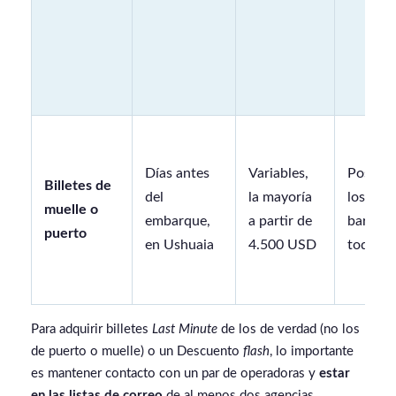
Días antes
Variables,
Posibl
Billetes de
del
la mayoría
los más
muelle o
embarque,
a partir de
baratos
puerto
en Ushuaia
4.500 USD
todos.
Para adquirir billetes
Last Minute
de los de verdad (no los
de puerto o muelle) o un Descuento
flash
, lo importante
es mantener contacto con un par de operadoras y
estar
en las listas de correo
de al menos dos agencias