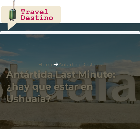
Home
Antártida
,
Destinos
Antártida Last Minute:
¿hay que estar en
Ushuaia?