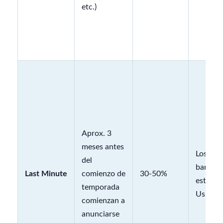
etc.)
Aprox. 3
meses antes
Los más
del
baratos
Last Minute
comienzo de
30-50%
estar e
temporada
Ushuaia
comienzan a
anunciarse