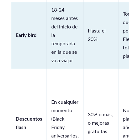
18-24
Todavía
meses antes
queda 
del inicio de
Hasta el
por ven
Early bird
la
20%
Flexibil
temporada
total. P
en la que se
plazos.
va a viajar
En cualquier
momento
No hace
30% o más,
Descuentos
(Black
planific
o mejoras
flash
Friday,
años de
gratuitas
aniversarios,
antelac