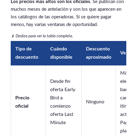
Los precios más altos son los oficiales
. Se publican con
muchos meses de antelación y son los que aparecen en
los catálogos de las operadoras. Si se quiere pagar
menos, hay varias ventanas de oportunidad.
📱 Desliza para ver la tabla completa.
Tipo de
Cuándo
Descuento
Ventaja
descuento
disponible
aproximado
Máxim
Desde fin
elecció
oferta Early
barco,
Precio
Bird a
camarot
Ninguno
oficial
comienzo
itinerar
oferta Last
activid
Minute
Pago a
plazos.