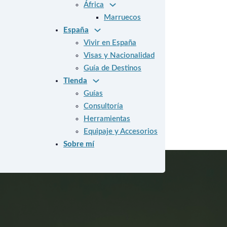
África
Marruecos
España
Vivir en España
Visas y Nacionalidad
Guía de Destinos
Tienda
Guías
Consultoría
Herramientas
Equipaje y Accesorios
Sobre mí