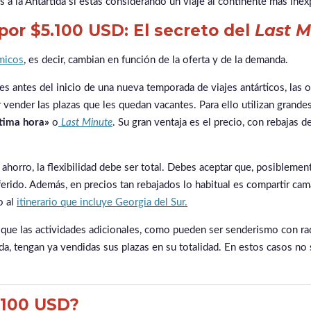
s a la Antártida si estás considerando un viaje al continente más ine
por $5.100 USD: El secreto del
Last M
ámicos
, es decir, cambian en función de la oferta y de la demanda.
antes del inicio de una nueva temporada de viajes antárticos, las o
 vender las plazas que les quedan vacantes. Para ello utilizan grand
ltima hora»
o
Last Minute
. Su gran ventaja es el precio, con rebajas 
ahorro, la flexibilidad debe ser total. Debes aceptar que, posiblement
ferido. Además, en precios tan rebajados lo habitual es compartir cam
o al
itinerario que incluye Georgia del Sur.
que las actividades adicionales, como pueden ser senderismo con ra
a, tengan ya vendidas sus plazas en su totalidad. En estos casos no s
5.100 USD?