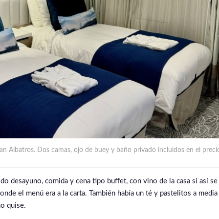
n Albatros. Dos camas, ojo de buey y baño privado incluidos en el preci
ido desayuno, comida y cena tipo buffet, con vino de la casa si así se
 donde el menú era a la carta. También había un té y pastelitos a med
o quise.