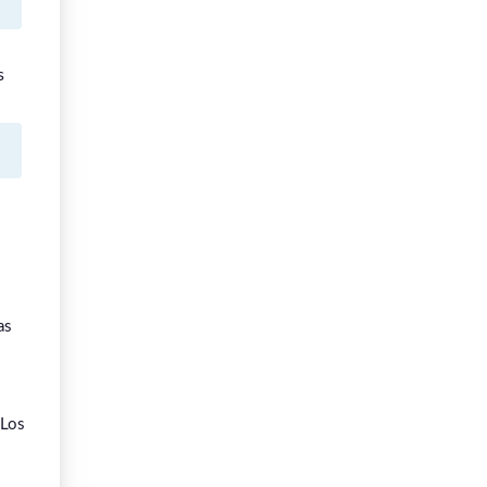
s
as
 Los