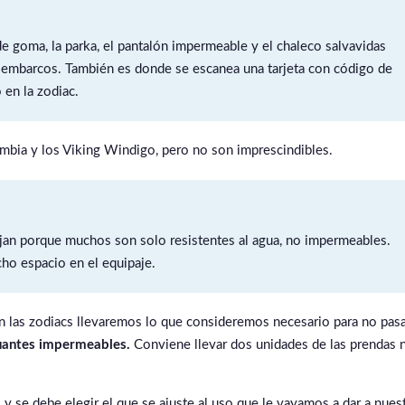
de goma, la parka, el pantalón impermeable y el chaleco salvavidas
desembarcos. También es donde se escanea una tarjeta con código de
 en la zodiac.
mbia y los Viking Windigo, pero no son imprescindibles.
ejan porque muchos son solo resistentes al agua, no impermeables.
o espacio en el equipaje.
n las zodiacs llevaremos lo que consideremos necesario para no pas
guantes impermeables.
Conviene llevar dos unidades de las prendas 
 se debe elegir el que se ajuste al uso que le vayamos a dar a nues