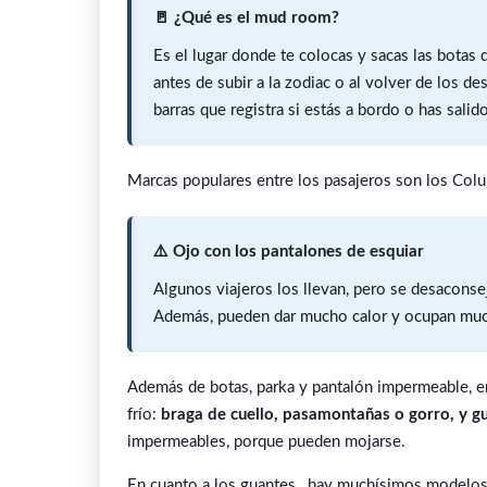
🚪 ¿Qué es el mud room?
Es el lugar donde te colocas y sacas las botas 
antes de subir a la zodiac o al volver de los 
barras que registra si estás a bordo o has salido
Marcas populares entre los pasajeros son los Colu
⚠️ Ojo con los pantalones de esquiar
Algunos viajeros los llevan, pero se desacons
Además, pueden dar mucho calor y ocupan much
Además de botas, parka y pantalón impermeable, e
frío:
braga de cuello, pasamontañas o gorro, y 
impermeables, porque pueden mojarse.
En cuanto a los guantes, hay muchísimos modelos y