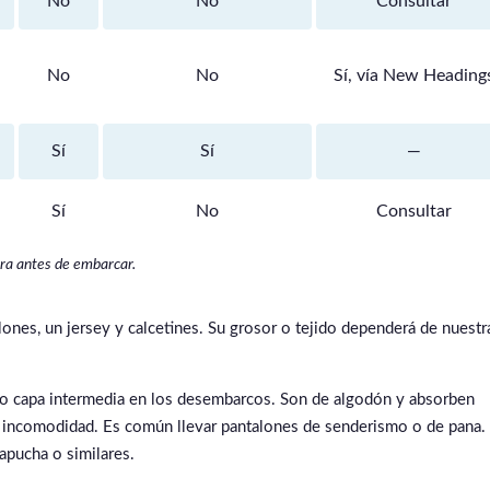
No
No
Consultar
No
No
Sí, vía New Heading
Sí
Sí
—
Sí
No
Consultar
era antes de embarcar.
nes, un jersey y calcetines. Su grosor o tejido dependerá de nuestr
o capa intermedia en los desembarcos. Son de algodón y absorben
 incomodidad. Es común llevar pantalones de senderismo o de pana.
apucha o similares.