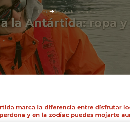
Home
Antártida
,
Destinos
 a la Antártida: ropa y
ártida marca la diferencia entre disfrutar 
o perdona y en la zodiac puedes mojarte au