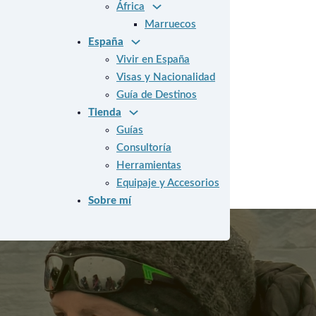
África
Marruecos
España
Vivir en España
Visas y Nacionalidad
Guía de Destinos
Tienda
Guías
Consultoría
Herramientas
Equipaje y Accesorios
Sobre mí