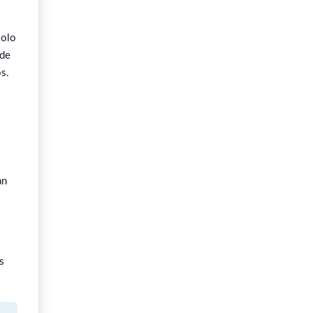
solo
 de
s.
an
s