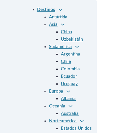
Destinos
Antártida
Asia
China
Uzbekistán
Sudamérica
Argentina
Chile
Colombia
Ecuador
Uruguay
Europa
Albania
Oceanía
Australia
Norteamérica
Estados Unidos